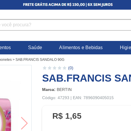
entos
Saúde
Alimentos e Bebidas
Higi
bonetes
>
SAB.FRANCIS SANDALO 90G
(0)
SAB.FRANCIS SA
Marca:
BERTIN
Código: 47293 | EAN: 7896090405015
R$ 1,65