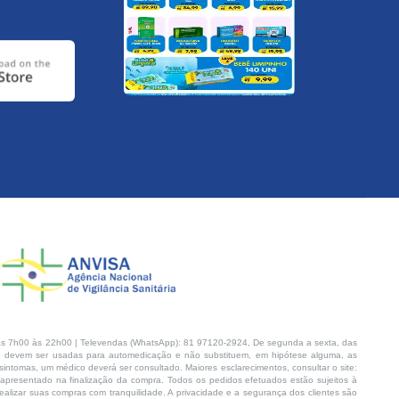
s 7h00 às 22h00 | Televendas (WhatsApp): 81 97120-2924, De segunda a sexta, das
 devem ser usadas para automedicação e não substituem, em hipótese alguma, as
intomas, um médico deverá ser consultado. Maiores esclarecimentos, consultar o site:
 apresentado na finalização da compra. Todos os pedidos efetuados estão sujeitos à
lizar suas compras com tranquilidade. A privacidade e a segurança dos clientes são