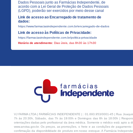
Dados Pessoais junto as Farmácias Independente, de
acordo com a Lei Geral de Proteção de Dados Pessoais
(LGPD), poderão ser exercidos por meio desse canal
Link de acesso ao Encarregado de tratamento de
dados:
https://www.farmaciasindependente.com.br/encarregado-de-dados
Link de acesso às Políticas de Privacidade:
https://farmaciasindependente.com.br/politica-privacidade
Horário de atendimento:
Dias úteis, das 8h30 às 17h30
VJ FARMA LTDA | FARMÁCIAS INDEPENDENTE | : 01.693.953/0001-45 | Rua Joaquim Na
7h às 20:30h, Sábado, das 7h às 19:00h e Domingos das 8h às 18:00h | Respons
orientações dadas pelo profissional da área médica. Somente o médico está apto a di
www.anvisa.gov.br. Os preços, as promoções, o frete e as condições de pagamento d
confirmação da disponibilidade de produto em nosso estoque. A Farmácia Independen