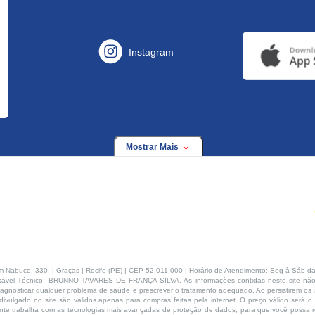
Instagram
Mostrar Mais
buco, 330, | Graças | Recife (PE) | CEP 52.011-000 | Horário de Atendimento: Seg à Sáb da
ável Técnico: BRUNNO TAVARES DE FRANÇA SILVA. As informações contidas neste site não
agnosticar qualquer problema de saúde e prescrever o tratamento adequado. Ao persistirem os s
ivulgado no site são válidos apenas para compras feitas pela internet. O preço válido será o
te trabalha com as tecnologias mais avançadas de proteção de dados, para que você possa rea