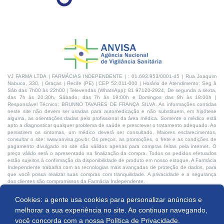
VJ FARMA LTDA | FARMÁCIAS INDEPENDENTE | : 01.693.953/0001-45 | Rua Joaquim
Nabuco, 330, | Graças | Recife (PE) | CEP 52.011-000 | Horário de Atendimento: Seg à
Sáb das 7h00 às 22h00 | Televendas (WhatsApp): 81 97120-2924, De segunda a sexta,
das 7h às 20:30h, Sábado, das 7h às 19:00h e Domingos das 8h às 18:00h |
Responsável Técnico: BRUNNO TAVARES DE FRANÇA SILVA. As informações contidas
neste site não devem ser usadas para automedicação e não substituem, em hipótese
alguma, as orientações dadas pelo profissional da área médica. Somente o médico está
apto a diagnosticar qualquer problema de saúde e prescrever o tratamento adequado. Ao
persistirem os sintomas, um médico deverá ser consultado. Maiores esclarecimentos,
consultar o site: www.anvisa.gov.br. Os preços, as promoções, o frete e as condições de
pagamento divulgado no site são válidos apenas para compras feitas pela internet. O
preço válido será o apresentado na finalização da compra. Todos os pedidos efetuados
estão sujeitos à confirmação da disponibilidade de produto em nosso estoque. A Farmácia
Independente trabalha com as tecnologias mais avançadas de proteção de dados, para
que você possa realizar suas compras com tranquilidade. A privacidade e a segurança
dos clientes são compromissos da Farmácia Independente.
Cookies: a gente usa cookies para personalizar anúncios e
Desenvolvido por:
Produto indisponível
melhorar a sua experiência no site. Ao continuar navegando,
você concorda com a nossa
Política de Privacidade.