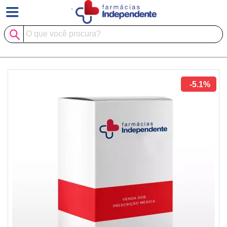
`
-5.1%