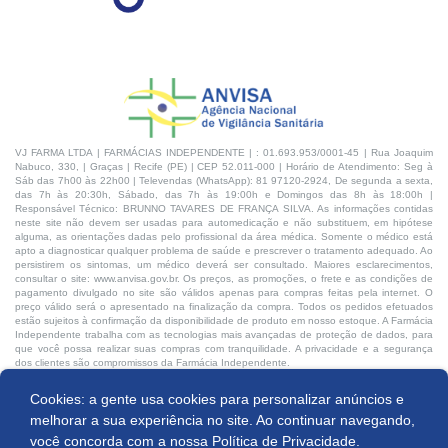
VJ FARMA LTDA | FARMÁCIAS INDEPENDENTE | : 01.693.953/0001-45 | Rua Joaquim
Nabuco, 330, | Graças | Recife (PE) | CEP 52.011-000 | Horário de Atendimento: Seg à
Sáb das 7h00 às 22h00 | Televendas (WhatsApp): 81 97120-2924, De segunda a sexta,
das 7h às 20:30h, Sábado, das 7h às 19:00h e Domingos das 8h às 18:00h |
Responsável Técnico: BRUNNO TAVARES DE FRANÇA SILVA. As informações contidas
neste site não devem ser usadas para automedicação e não substituem, em hipótese
alguma, as orientações dadas pelo profissional da área médica. Somente o médico está
apto a diagnosticar qualquer problema de saúde e prescrever o tratamento adequado. Ao
persistirem os sintomas, um médico deverá ser consultado. Maiores esclarecimentos,
consultar o site: www.anvisa.gov.br. Os preços, as promoções, o frete e as condições de
pagamento divulgado no site são válidos apenas para compras feitas pela internet. O
preço válido será o apresentado na finalização da compra. Todos os pedidos efetuados
estão sujeitos à confirmação da disponibilidade de produto em nosso estoque. A Farmácia
Independente trabalha com as tecnologias mais avançadas de proteção de dados, para
que você possa realizar suas compras com tranquilidade. A privacidade e a segurança
dos clientes são compromissos da Farmácia Independente.
Cookies: a gente usa cookies para personalizar anúncios e
Desenvolvido por:
Produto indisponível
melhorar a sua experiência no site. Ao continuar navegando,
você concorda com a nossa
Política de Privacidade.