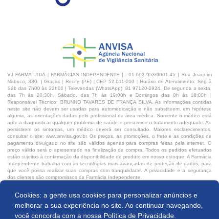
VJ FARMA LTDA | FARMÁCIAS INDEPENDENTE | : 01.693.953/0001-45 | Rua Joaquim
Nabuco, 330, | Graças | Recife (PE) | CEP 52.011-000 | Horário de Atendimento: Seg à
Sáb das 7h00 às 22h00 | Televendas (WhatsApp): 81 97120-2924, De segunda a sexta,
das 7h às 20:30h, Sábado, das 7h às 19:00h e Domingos das 8h às 18:00h |
Responsável Técnico: BRUNNO TAVARES DE FRANÇA SILVA. As informações contidas
neste site não devem ser usadas para automedicação e não substituem, em hipótese
alguma, as orientações dadas pelo profissional da área médica. Somente o médico está
apto a diagnosticar qualquer problema de saúde e prescrever o tratamento adequado. Ao
persistirem os sintomas, um médico deverá ser consultado. Maiores esclarecimentos,
consultar o site: www.anvisa.gov.br. Os preços, as promoções, o frete e as condições de
pagamento divulgado no site são válidos apenas para compras feitas pela internet. O
preço válido será o apresentado na finalização da compra. Todos os pedidos efetuados
estão sujeitos à confirmação da disponibilidade de produto em nosso estoque. A Farmácia
Independente trabalha com as tecnologias mais avançadas de proteção de dados, para
que você possa realizar suas compras com tranquilidade. A privacidade e a segurança
dos clientes são compromissos da Farmácia Independente.
Cookies: a gente usa cookies para personalizar anúncios e
Desenvolvido por:
Produto indisponível
melhorar a sua experiência no site. Ao continuar navegando,
você concorda com a nossa
Política de Privacidade.