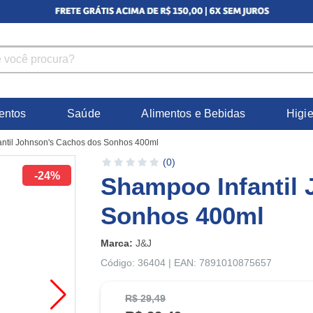
entos
Saúde
Alimentos e Bebidas
Higi
ntil Johnson's Cachos dos Sonhos 400ml
(0)
-24%
Shampoo Infantil
Sonhos 400ml
Marca:
J&J
Código: 36404 | EAN: 7891010875657
R$ 29,49