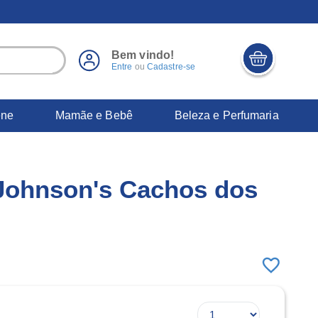
Bem vindo!
Entre
ou
Cadastre-se
ene
Mamãe e Bebê
Beleza e Perfumaria
-24%
 Johnson's Cachos dos