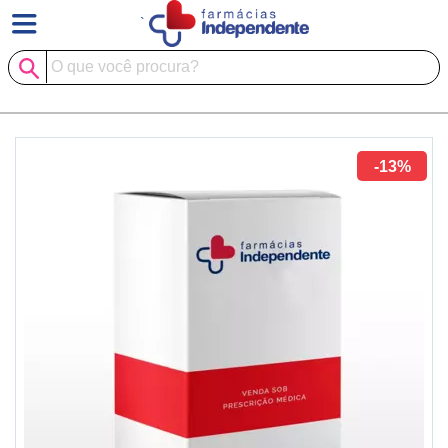
`
-13%