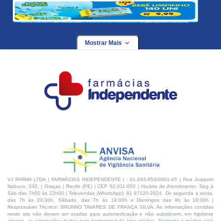
Mostrar Mais
VJ FARMA LTDA | FARMÁCIAS INDEPENDENTE | : 01.693.953/0001-45 | Rua Joaquim
Nabuco, 330, | Graças | Recife (PE) | CEP 52.011-000 | Horário de Atendimento: Seg à
Sáb das 7h00 às 22h00 | Televendas (WhatsApp): 81 97120-2924, De segunda a sexta,
das 7h às 20:30h, Sábado, das 7h às 19:00h e Domingos das 8h às 18:00h |
Responsável Técnico: BRUNNO TAVARES DE FRANÇA SILVA. As informações contidas
neste site não devem ser usadas para automedicação e não substituem, em hipótese
alguma, as orientações dadas pelo profissional da área médica. Somente o médico está