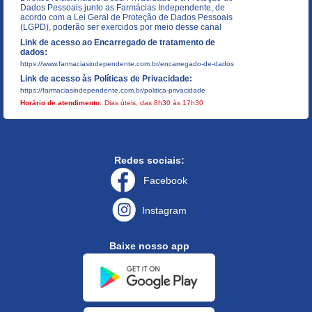
Dados Pessoais junto as Farmácias Independente, de
acordo com a Lei Geral de Proteção de Dados Pessoais
(LGPD), poderão ser exercidos por meio desse canal
Link de acesso ao Encarregado de tratamento de
dados:
https://www.farmaciasindependente.com.br/encarregado-de-dados
Link de acesso às Políticas de Privacidade:
https://farmaciasindependente.com.br/politica-privacidade
Horário de atendimento:
Dias úteis, das 8h30 às 17h30
Redes sociais:
Facebook
Instagram
Baixe nosso app