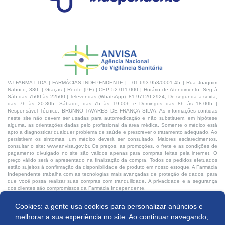
VJ FARMA LTDA | FARMÁCIAS INDEPENDENTE | : 01.693.953/0001-45 | Rua Joaquim
Nabuco, 330, | Graças | Recife (PE) | CEP 52.011-000 | Horário de Atendimento: Seg à
Sáb das 7h00 às 22h00 | Televendas (WhatsApp): 81 97120-2924, De segunda a sexta,
das 7h às 20:30h, Sábado, das 7h às 19:00h e Domingos das 8h às 18:00h |
Responsável Técnico: BRUNNO TAVARES DE FRANÇA SILVA. As informações contidas
neste site não devem ser usadas para automedicação e não substituem, em hipótese
alguma, as orientações dadas pelo profissional da área médica. Somente o médico está
apto a diagnosticar qualquer problema de saúde e prescrever o tratamento adequado. Ao
persistirem os sintomas, um médico deverá ser consultado. Maiores esclarecimentos,
consultar o site: www.anvisa.gov.br. Os preços, as promoções, o frete e as condições de
pagamento divulgado no site são válidos apenas para compras feitas pela internet. O
preço válido será o apresentado na finalização da compra. Todos os pedidos efetuados
estão sujeitos à confirmação da disponibilidade de produto em nosso estoque. A Farmácia
Independente trabalha com as tecnologias mais avançadas de proteção de dados, para
que você possa realizar suas compras com tranquilidade. A privacidade e a segurança
dos clientes são compromissos da Farmácia Independente.
Cookies: a gente usa cookies para personalizar anúncios e
Desenvolvido por:
Comprar
melhorar a sua experiência no site. Ao continuar navegando,