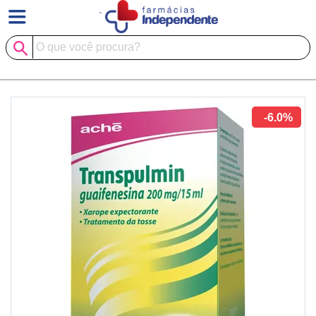
`
-6.0%