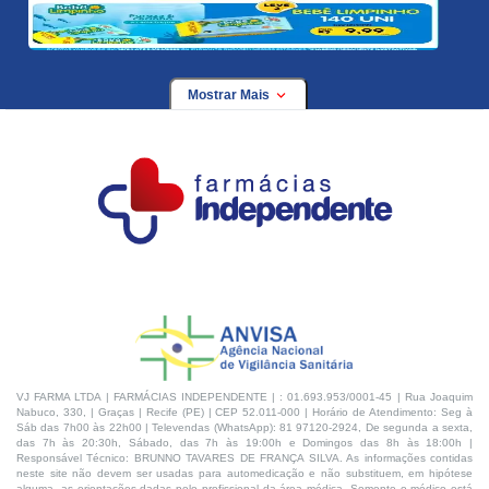
Mostrar Mais
VJ FARMA LTDA | FARMÁCIAS INDEPENDENTE | : 01.693.953/0001-45 | Rua Joaquim
Nabuco, 330, | Graças | Recife (PE) | CEP 52.011-000 | Horário de Atendimento: Seg à
Sáb das 7h00 às 22h00 | Televendas (WhatsApp): 81 97120-2924, De segunda a sexta,
das 7h às 20:30h, Sábado, das 7h às 19:00h e Domingos das 8h às 18:00h |
Responsável Técnico: BRUNNO TAVARES DE FRANÇA SILVA. As informações contidas
neste site não devem ser usadas para automedicação e não substituem, em hipótese
alguma, as orientações dadas pelo profissional da área médica. Somente o médico está