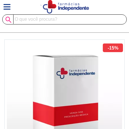
`
-15%