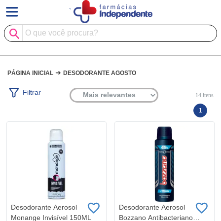
`
➜
PÁGINA INICIAL
DESODORANTE AGOSTO
Filtrar
14
itens
1
Desodorante Aerosol
Desodorante Aerosol
Monange Invisível 150ML
Bozzano Antibacteriano