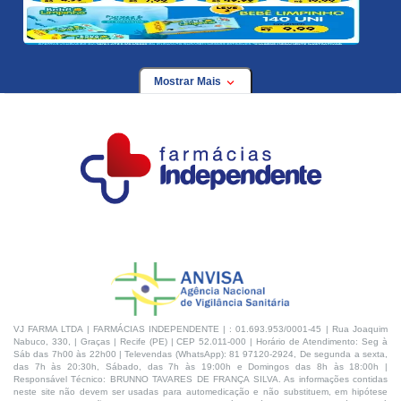
Mostrar Mais
VJ FARMA LTDA | FARMÁCIAS INDEPENDENTE | : 01.693.953/0001-45 | Rua Joaquim
Nabuco, 330, | Graças | Recife (PE) | CEP 52.011-000 | Horário de Atendimento: Seg à
Sáb das 7h00 às 22h00 | Televendas (WhatsApp): 81 97120-2924, De segunda a sexta,
das 7h às 20:30h, Sábado, das 7h às 19:00h e Domingos das 8h às 18:00h |
Responsável Técnico: BRUNNO TAVARES DE FRANÇA SILVA. As informações contidas
neste site não devem ser usadas para automedicação e não substituem, em hipótese